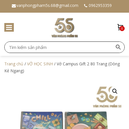
vanphongpham5s.68@gmail.com
0962953359
0
Trang chủ
/
VỞ HỌC SINH
/ Vở Campus Gift 2 80 Trang (Dòng
Kẻ Ngang)