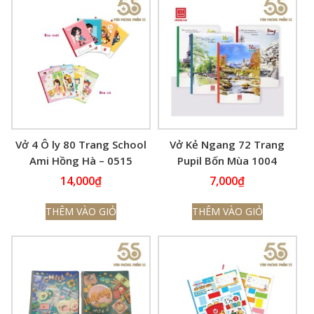
Vở 4 Ô ly 80 Trang School
Vở Kẻ Ngang 72 Trang
Ami Hồng Hà – 0515
Pupil Bốn Mùa 1004
14,000
₫
7,000
₫
THÊM VÀO GIỎ
THÊM VÀO GIỎ