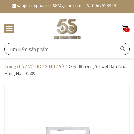
vanphongpham5s.68@gmail.com
0962953359
0
Trang chủ
/
VỞ HỌC SINH
/ Vở 4 Ô ly 48 trang School Bạn Nhỏ
Hồng Hà – 0509