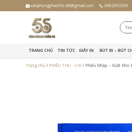
vanphongpham5s.68@gmail.com
0962953359
TRANG CHỦ
TIN TỨC
GIẤY IN
BÚT BI – BÚT C
Trang chủ
/
PHIẾU THU - CHI
/ Phiếu Nhập – Xuất Kho K