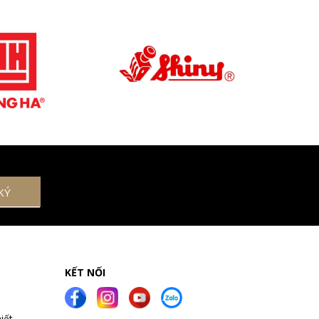
KẾT NỐI
iết