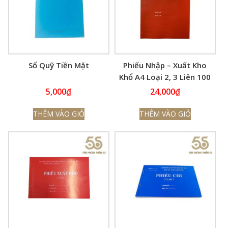
Sổ Quỹ Tiền Mặt
Phiếu Nhập – Xuất Kho
Khổ A4 Loại 2, 3 Liên 100
Trang
5,000
₫
24,000
₫
THÊM VÀO GIỎ
THÊM VÀO GIỎ