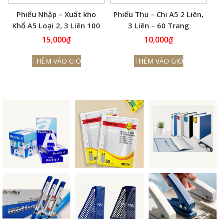
Phiếu Nhập – Xuất kho
Phiếu Thu – Chi A5 2 Liên,
Khổ A5 Loại 2, 3 Liên 100
3 Liên – 60 Trang
Trang
(13x19cm)
15,000
₫
10,000
₫
THÊM VÀO GIỎ
THÊM VÀO GIỎ