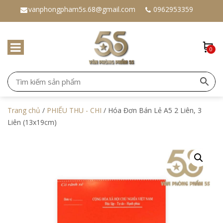
vanphongpham5s.68@gmail.com
0962953359
0
Trang chủ
/
PHIẾU THU - CHI
/ Hóa Đơn Bán Lẻ A5 2 Liên, 3
Liên (13x19cm)