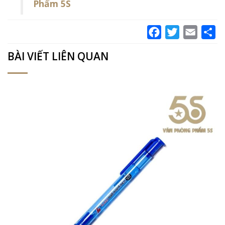
Phẩm 5S
Facebook
Twitter
Email
Sh
BÀI VIẾT LIÊN QUAN