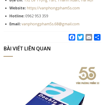
Địa chỉ:
192 Lê Trọng Tấn, Thanh Xuân, Hà Nội
Website:
https://vanphongpham5s.com
Hotline:
0962 953 359
Email:
vanphongpham5s.68@gmail.com
Facebook
Twitter
Email
Sh
BÀI VIẾT LIÊN QUAN