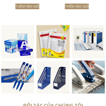
THÊM VÀO GIỎ
THÊM VÀO GIỎ
ĐỐI TÁC CỦA CHÚNG TÔI