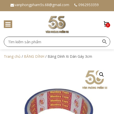
vanphongpham5s.68@gmail.com
0962953359
0
Trang chủ
/
BĂNG DÍNH
/ Băng Dính Xi Dán Gáy 3cm