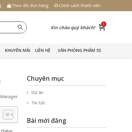
g
Theo dõi đơn hàng
Chính sách thành viên
0
Xin chào quý khách!
KHUYẾN MÃI
LIÊN HỆ
VĂN PHÒNG PHẨM 5S
n
Chuyên mục
Dự án
S Manager
Tin tức
Bài mới đăng
m thêm