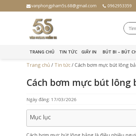
vanphongpham5s.68@gmail.com
0962953359
TRANG CHỦ
TIN TỨC
GIẤY IN
BÚT BI – BÚT C
Trang chủ
/
Tin tức
/
Cách bơm mực bút lông bản
Cách bơm mực bút lông b
Ngày đăng: 17/03/2026
Mục lục
Cách bơm mực bút lông bảng là điều nhiều ngườ