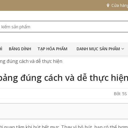
Cửa hàn
HÌ
BĂNG DÍNH
TẠP HÓA PHẨM
DANH MỤC SẢN PHẨM
g đúng cách và dễ thực hiện
ảng đúng cách và dễ thực hiệ
Bởi: 5
i quan tâm khi bút hết mực. Thay vì bỏ bút, bạn có thể bơ