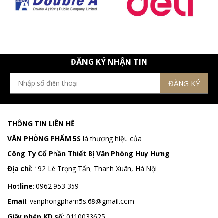
ĐĂNG KÝ NHẬN TIN
THÔNG TIN LIÊN HỆ
VĂN PHÒNG PHẨM 5S
là thương hiệu của
Công Ty Cổ Phần Thiết Bị Văn Phòng Huy Hưng
Địa chỉ
:
192 Lê Trọng Tấn, Thanh Xuân, Hà Nội
Hotline
:
0962 953 359
Email
:
vanphongpham5s.68@gmail.com
Giấy phép KD số
: 0110033625