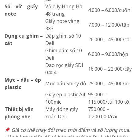
Sổ – vở – giấy
Vở ô ly Hồng Hà
4.000 – 6.000/cuốn
note
48 trang
Giấy note vàng
7.000 – 12.000/tập
3×3
Dụng cụ ghim –
Dập ghim số 10
26.000 – 45.000/cái
cắt
Deli
Ghim bấm số 10
6.000 – 9.000/hộp
Deli
Dao rọc giấy SDI
16.000 – 22.000/cây
0404
Mực – dấu – ép
Mực dấu Shiny đỏ
25.000 – 45.000/lọ
plastic
Giấy ép plastic A4
95.000 –
100mic
115.000/túi 100 tờ
Thiết bị văn
Máy đóng gáy
750.000 –
phòng nhẹ
xoắn Deli
1.200.000/cái
Giá có thể thay đổi theo thời điểm và số lượng mua.