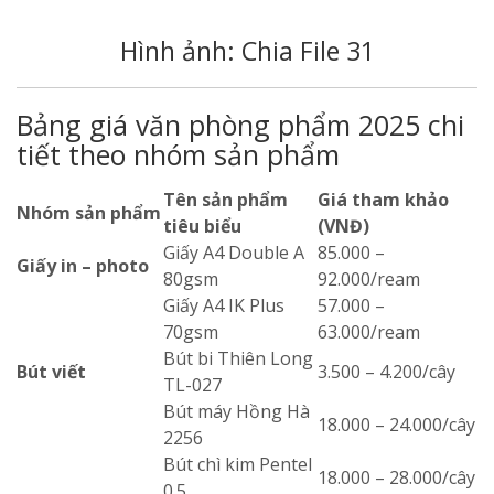
Hình ảnh: Chia File 31
Bảng giá văn phòng phẩm 2025 chi
tiết theo nhóm sản phẩm
Tên sản phẩm
Giá tham khảo
Nhóm sản phẩm
tiêu biểu
(VNĐ)
Giấy A4 Double A
85.000 –
Giấy in – photo
80gsm
92.000/ream
Giấy A4 IK Plus
57.000 –
70gsm
63.000/ream
Bút bi Thiên Long
Bút viết
3.500 – 4.200/cây
TL-027
Bút máy Hồng Hà
18.000 – 24.000/cây
2256
Bút chì kim Pentel
18.000 – 28.000/cây
0.5