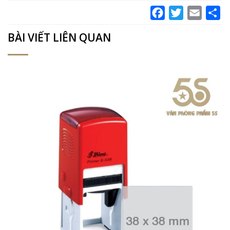
Facebook
Twitter
Email
Sh
BÀI VIẾT LIÊN QUAN