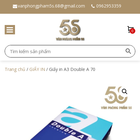
vanphongpham5s.68@gmail.com
0962953359
0
Trang chủ
/
GIẤY IN
/ Giấy in A3 Double A 70