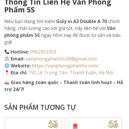
Thông Tin Liên Hệ Văn Phòng
Phẩm 5S
Nếu bạn đang tìm kiếm
Giấy in A3 Double A 70
chính
hãng, chất lượng cao với giá tốt, hãy liên hệ với
Văn
phòng phẩm 5S
ngay hôm nay để được tư vấn và báo
giá!
Hotline:
0962953359
Email:
vanphongpham5s.68@gmail.com
Website:
https://vanphongpham5s.com/
Địa chỉ:
192 Lê Trọng Tấn, Thanh Xuân, Hà Nội
Giao hàng toàn quốc – Thanh toán linh hoạt – Hỗ
trợ 24/7!
SẢN PHẨM TƯƠNG TỰ