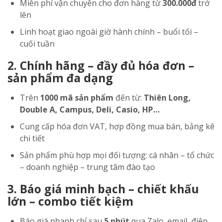
Miễn phí vận chuyển cho đơn hàng từ
300.000đ
trở
lên
Linh hoạt giao ngoài giờ hành chính – buổi tối –
cuối tuần
2. Chính hãng – đầy đủ hóa đơn –
sản phẩm đa dạng
Trên
1000 mã sản phẩm
đến từ:
Thiên Long,
Double A, Campus, Deli, Casio, HP…
Cung cấp hóa đơn VAT, hợp đồng mua bán, bảng kê
chi tiết
Sản phẩm phù hợp mọi đối tượng: cá nhân – tổ chức
– doanh nghiệp – trung tâm đào tạo
3. Báo giá minh bạch – chiết khấu
lớn – combo tiết kiệm
Báo giá nhanh chỉ sau
5 phút
qua Zalo, email, điện