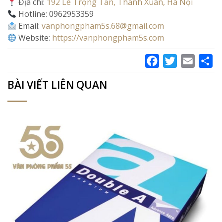
Địa chỉ:
192 Lê Trọng Tấn, Thanh Xuân, Hà Nội
Hotline: 0962953359
Email:
vanphongpham5s.68@gmail.com
Website:
https://vanphongpham5s.com
Facebook
Twitter
Email
Sh
BÀI VIẾT LIÊN QUAN