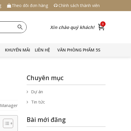
g
Theo dõi đơn hàng
Chính sách thành viên
0
Xin chào quý khách!
KHUYẾN MÃI
LIÊN HỆ
VĂN PHÒNG PHẨM 5S
Chuyên mục
Dự án
Tin tức
S Manager
Bài mới đăng