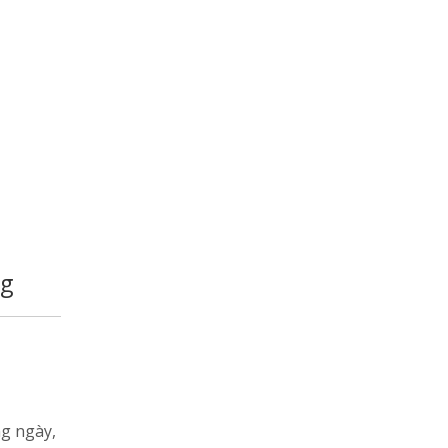
ng
ng ngày,