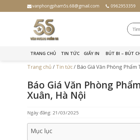
vanphongpham5s.68@gmail.com
0962953359
TRANG CHỦ
TIN TỨC
GIẤY IN
BÚT BI – BÚT C
Trang chủ
/
Tin tức
/
Báo Giá Văn Phòng Phẩm T
Báo Giá Văn Phòng Phẩm
Xuân, Hà Nội
Ngày đăng: 21/03/2025
Mục lục