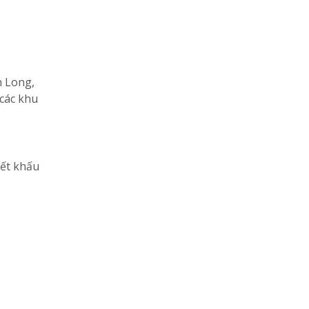
n Long,
 các khu
iết khấu