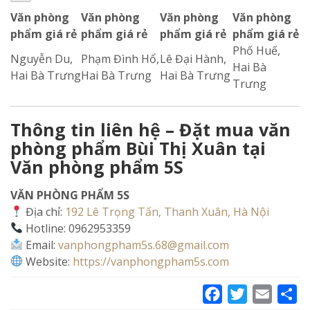
Văn phòng
Văn phòng
Văn phòng
Văn phòng
phẩm giá rẻ
phẩm giá rẻ
phẩm giá rẻ
phẩm giá rẻ
Phố Huế,
Nguyễn Du,
Phạm Đình Hổ,
Lê Đại Hành,
Hai Bà
Hai Bà Trưng
Hai Bà Trưng
Hai Bà Trưng
Trưng
Thông tin liên hệ – Đặt mua văn
phòng phẩm Bùi Thị Xuân tại
Văn phòng phẩm 5S
VĂN PHÒNG PHẨM 5S
Địa chỉ:
192 Lê Trọng Tấn, Thanh Xuân, Hà Nội
Hotline: 0962953359
Email:
vanphongpham5s.68@gmail.com
Website:
https://vanphongpham5s.com
Facebook
Twitter
Email
Sh