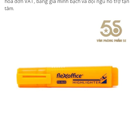
hóa đơn VAT, bảng giá minh bạch và đội ngũ hỗ trợ tận
tâm.