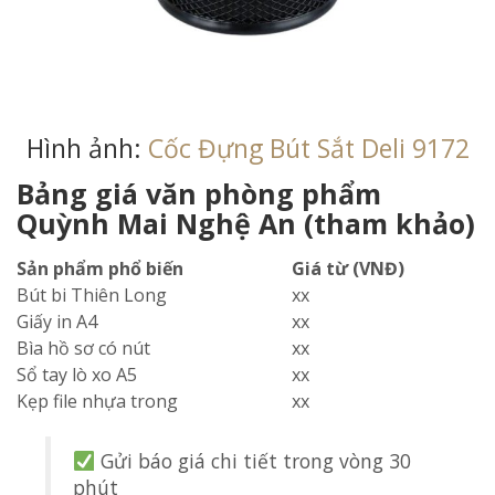
Hình ảnh:
Cốc Đựng Bút Sắt Deli 9172
Bảng giá văn phòng phẩm
Quỳnh Mai Nghệ An (tham khảo)
Sản phẩm phổ biến
Giá từ (VNĐ)
Bút bi Thiên Long
xx
Giấy in A4
xx
Bìa hồ sơ có nút
xx
Sổ tay lò xo A5
xx
Kẹp file nhựa trong
xx
Gửi báo giá chi tiết trong vòng 30
phút