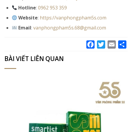
Hotline
:
0962 953 359
Website
:
https://vanphongpham5s.com
Email
:
vanphongpham5s.68@gmail.com
Facebook
Twitter
Email
Sh
BÀI VIẾT LIÊN QUAN