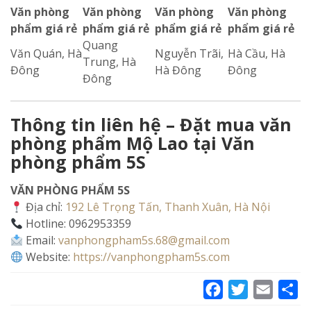
Văn phòng
Văn phòng
Văn phòng
Văn phòng
phẩm giá rẻ
phẩm giá rẻ
phẩm giá rẻ
phẩm giá rẻ
Quang
Văn Quán, Hà
Nguyễn Trãi,
Hà Cầu, Hà
Trung, Hà
Đông
Hà Đông
Đông
Đông
Thông tin liên hệ – Đặt mua văn
phòng phẩm Mộ Lao tại Văn
phòng phẩm 5S
VĂN PHÒNG PHẨM 5S
Địa chỉ:
192 Lê Trọng Tấn, Thanh Xuân, Hà Nội
Hotline: 0962953359
Email:
vanphongpham5s.68@gmail.com
Website:
https://vanphongpham5s.com
Facebook
Twitter
Email
Sh