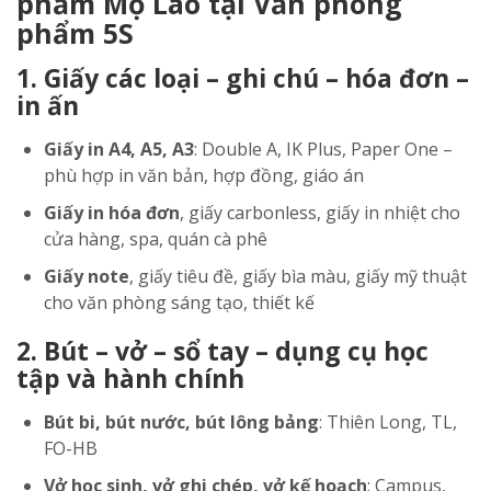
phẩm Mộ Lao tại Văn phòng
phẩm 5S
1. Giấy các loại – ghi chú – hóa đơn –
in ấn
Giấy in A4, A5, A3
: Double A, IK Plus, Paper One –
phù hợp in văn bản, hợp đồng, giáo án
Giấy in hóa đơn
, giấy carbonless, giấy in nhiệt cho
cửa hàng, spa, quán cà phê
Giấy note
, giấy tiêu đề, giấy bìa màu, giấy mỹ thuật
cho văn phòng sáng tạo, thiết kế
2. Bút – vở – sổ tay – dụng cụ học
tập và hành chính
Bút bi, bút nước, bút lông bảng
: Thiên Long, TL,
FO-HB
Vở học sinh, vở ghi chép, vở kế hoạch
: Campus,