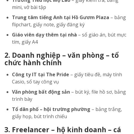
Trường Tiểu học Mộ Lao
– giấy kiểm tra, bảng
mini, vở bài tập
Trung tâm tiếng Anh tại Hồ Gươm Plaza
– bảng
flipchart, giấy note, giấy đăng ký
Giáo viên dạy thêm tại nhà
– sổ giáo án, bút mực
tím, giấy A4
2. Doanh nghiệp – văn phòng – tổ
chức hành chính
Công ty IT tại The Pride
– giấy tiêu đề, máy tính
Casio, sổ tay công vụ
Văn phòng bất động sản
– bút ký, file hồ sơ, bảng
trình bày
Tổ dân phố – hội trường phường
– bảng trắng,
giấy họp, bút trình chiếu
3. Freelancer – hộ kinh doanh – cá