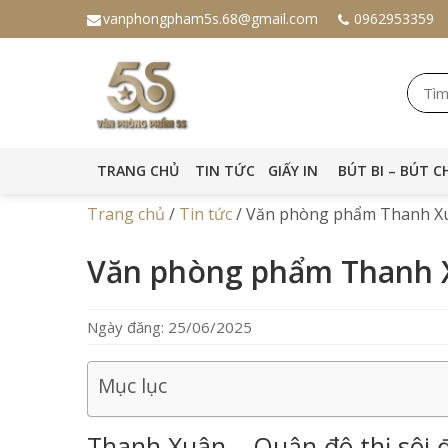
vanphongpham5s.68@gmail.com
0962953359
TRANG CHỦ
TIN TỨC
GIẤY IN
BÚT BI – BÚT C
Trang chủ
/
Tin tức
/
Văn phòng phẩm Thanh Xu
Văn phòng phẩm Thanh 
Ngày đăng: 25/06/2025
Mục lục
Thanh Xuân – Quận đô thị sôi 