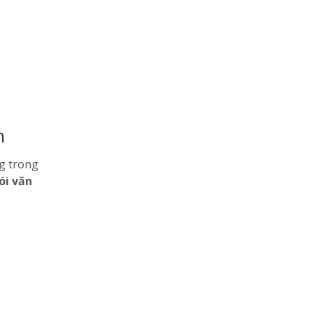
n
ng trong
ói văn