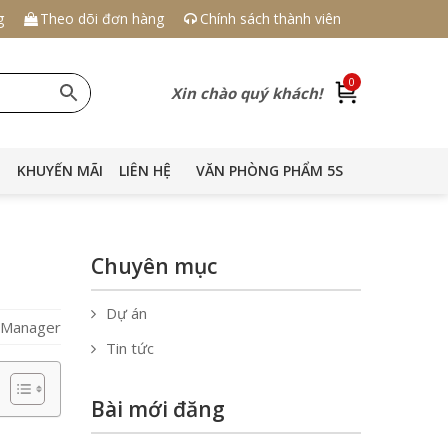
g
Theo dõi đơn hàng
Chính sách thành viên
0
Xin chào quý khách!
KHUYẾN MÃI
LIÊN HỆ
VĂN PHÒNG PHẨM 5S
Chuyên mục
Dự án
S Manager
Tin tức
Bài mới đăng