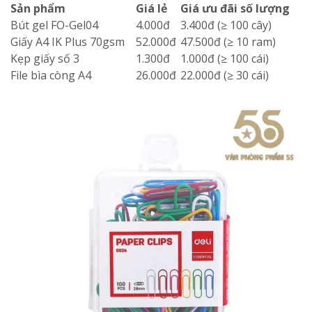
Sản phẩm
Giá lẻ
Giá ưu đãi số lượng
Bút gel FO-Gel04
4.000đ
3.400đ (≥ 100 cây)
Giấy A4 IK Plus 70gsm
52.000đ
47.500đ (≥ 10 ram)
Kẹp giấy số 3
1.300đ
1.000đ (≥ 100 cái)
File bìa còng A4
26.000đ
22.000đ (≥ 30 cái)