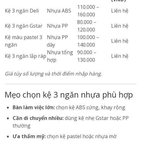
110.000 –
Kệ 3 ngăn Deli
Nhựa ABS
Liên hệ
160.000
80.000 –
Kệ 3 ngăn Gstar
Nhựa PP
Liên hệ
120.000
Kệ màu pastel 3
Nhựa PP
100.000 –
Liên hệ
ngăn
dày
140.000
Nhựa tổng
90.000 –
Kệ 3 ngăn lắp ráp
Liên hệ
hợp
130.000
Giá tùy số lượng và thời điểm nhập hàng.
Mẹo chọn kệ 3 ngăn nhựa phù hợp
Bàn làm việc lớn:
chọn kệ ABS cứng, khay rộng
Cần di chuyển nhiều:
dùng kệ nhẹ Gstar hoặc PP
thường
Ưa thẩm mỹ:
chọn kệ pastel hoặc nhựa mờ