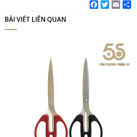
Facebook
Twitter
Email
Sh
BÀI VIẾT LIÊN QUAN