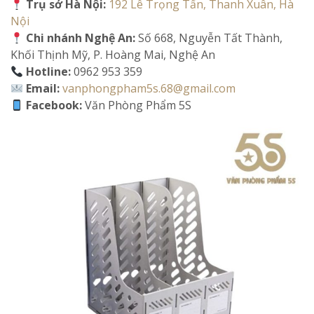
Trụ sở Hà Nội:
192 Lê Trọng Tấn, Thanh Xuân, Hà
Nội
Chi nhánh Nghệ An:
Số 668, Nguyễn Tất Thành,
Khối Thịnh Mỹ, P. Hoàng Mai, Nghệ An
Hotline:
0962 953 359
Email:
vanphongpham5s.68@gmail.com
Facebook:
Văn Phòng Phẩm 5S