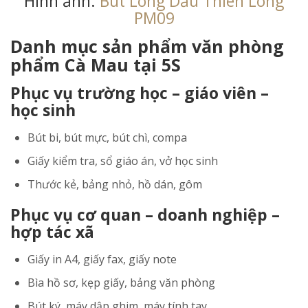
Hình ảnh:
Bút Lông Dầu Thiên Long
PM09
Danh mục sản phẩm văn phòng
phẩm Cà Mau tại 5S
Phục vụ trường học – giáo viên –
học sinh
Bút bi, bút mực, bút chì, compa
Giấy kiểm tra, sổ giáo án, vở học sinh
Thước kẻ, bảng nhỏ, hồ dán, gôm
Phục vụ cơ quan – doanh nghiệp –
hợp tác xã
Giấy in A4, giấy fax, giấy note
Bìa hồ sơ, kẹp giấy, bảng văn phòng
Bút ký, máy dập ghim, máy tính tay