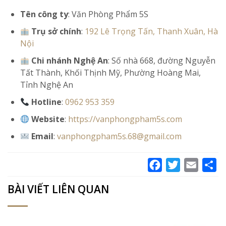
Tên công ty
: Văn Phòng Phẩm 5S
Trụ sở chính
:
192 Lê Trọng Tấn, Thanh Xuân, Hà
Nội
Chi nhánh Nghệ An
: Số nhà 668, đường Nguyễn
Tất Thành, Khối Thịnh Mỹ, Phường Hoàng Mai,
Tỉnh Nghệ An
Hotline
:
0962 953 359
Website
:
https://vanphongpham5s.com
Email
:
vanphongpham5s.68@gmail.com
Facebook
Twitter
Email
Sh
BÀI VIẾT LIÊN QUAN