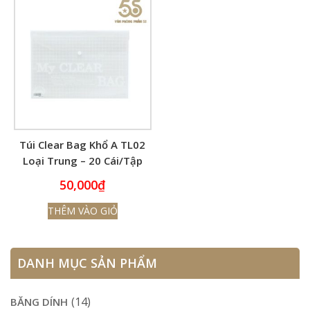
Túi Clear Bag Khổ A TL02
Loại Trung – 20 Cái/Tập
50,000
₫
THÊM VÀO GIỎ
DANH MỤC SẢN PHẨM
(14)
BĂNG DÍNH