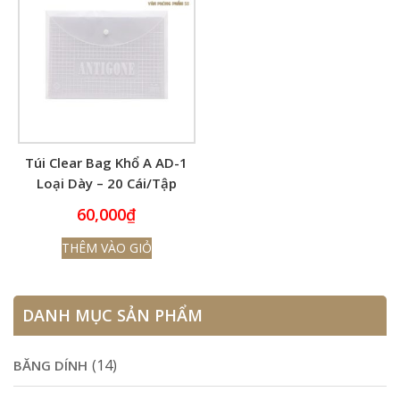
Túi Clear Bag Khổ A AD-1
Loại Dày – 20 Cái/Tập
60,000
₫
THÊM VÀO GIỎ
DANH MỤC SẢN PHẨM
(14)
BĂNG DÍNH