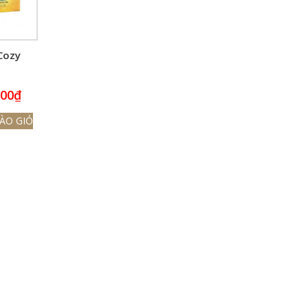
Cozy
000
₫
ÀO GIỎ