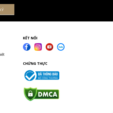
KẾT NỐI
iết
CHỨNG THỰC
a