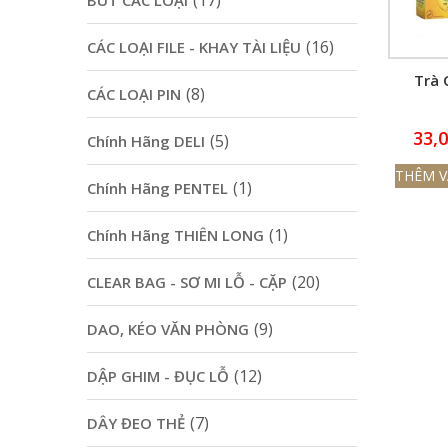
(17)
BÚT CÁC LOẠI
(16)
CÁC LOẠI FILE - KHAY TÀI LIỆU
Trà 
(8)
CÁC LOẠI PIN
33,
(5)
Chính Hãng DELI
THÊM V
(1)
Chính Hãng PENTEL
(1)
Chính Hãng THIÊN LONG
(20)
CLEAR BAG - SƠ MI LỖ - CẶP
(9)
DAO, KÉO VĂN PHÒNG
(12)
DẬP GHIM - ĐỤC LỖ
(7)
DÂY ĐEO THẺ