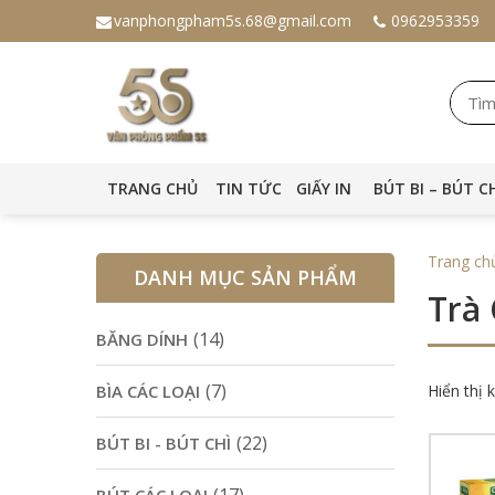
vanphongpham5s.68@gmail.com
0962953359
TRANG CHỦ
TIN TỨC
GIẤY IN
BÚT BI – BÚT C
Trang ch
DANH MỤC SẢN PHẨM
Trà
(14)
BĂNG DÍNH
(7)
BÌA CÁC LOẠI
Hiển thị 
(22)
BÚT BI - BÚT CHÌ