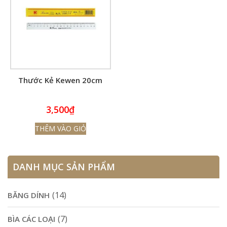
Thước Kẻ Kewen 20cm
3,500
₫
THÊM VÀO GIỎ
DANH MỤC SẢN PHẨM
(14)
BĂNG DÍNH
(7)
BÌA CÁC LOẠI