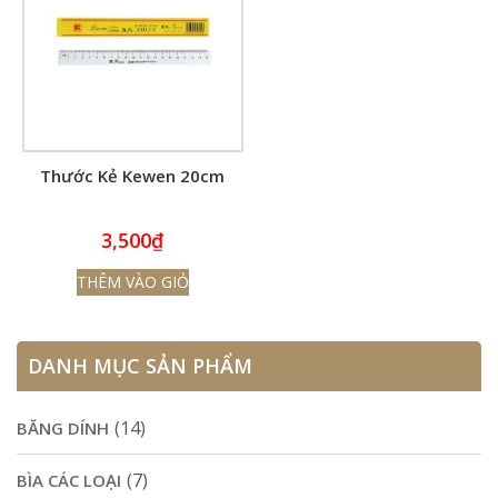
Thước Kẻ Kewen 20cm
3,500
₫
THÊM VÀO GIỎ
DANH MỤC SẢN PHẨM
(14)
BĂNG DÍNH
(7)
BÌA CÁC LOẠI