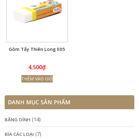
Gôm Tẩy Thiên Long E05
4,500
₫
THÊM VÀO GIỎ
DANH MỤC SẢN PHẨM
(14)
BĂNG DÍNH
(7)
BÌA CÁC LOẠI