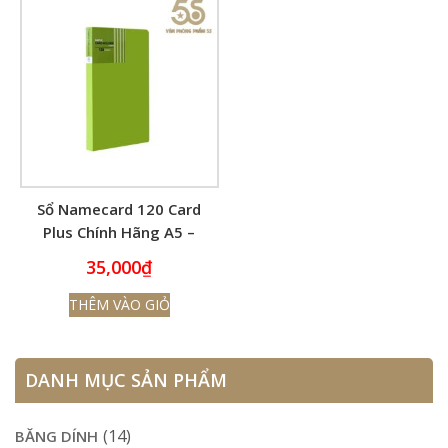
Sổ Namecard 120 Card
Plus Chính Hãng A5 –
120P Lưu Danh Thiếp
35,000
₫
THÊM VÀO GIỎ
DANH MỤC SẢN PHẨM
(14)
BĂNG DÍNH