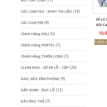
(17)
BÚT CÁC LOẠI
(16)
CÁC LOẠI FILE - KHAY TÀI LIỆU
Sổ Lò 
(8)
CÁC LOẠI PIN
Bồi C
Hải 
10,
(5)
Chính Hãng DELI
Home 
Trang
THÊM V
(1)
Chính Hãng PENTEL
(1)
Chính Hãng THIÊN LONG
(20)
CLEAR BAG - SƠ MI LỖ - CẶP
(9)
DAO, KÉO VĂN PHÒNG
(12)
DẬP GHIM - ĐỤC LỖ
(7)
DÂY ĐEO THẺ