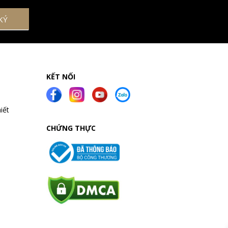
KẾT NỐI
iết
CHỨNG THỰC
a