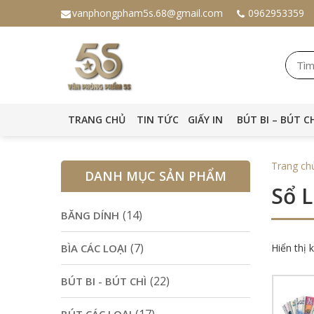
vanphongpham5s.68@gmail.com
0962953359
TRANG CHỦ
TIN TỨC
GIẤY IN
BÚT BI – BÚT C
Trang ch
DANH MỤC SẢN PHẨM
Sổ L
(14)
BĂNG DÍNH
(7)
BÌA CÁC LOẠI
Hiển thị 
(22)
BÚT BI - BÚT CHÌ