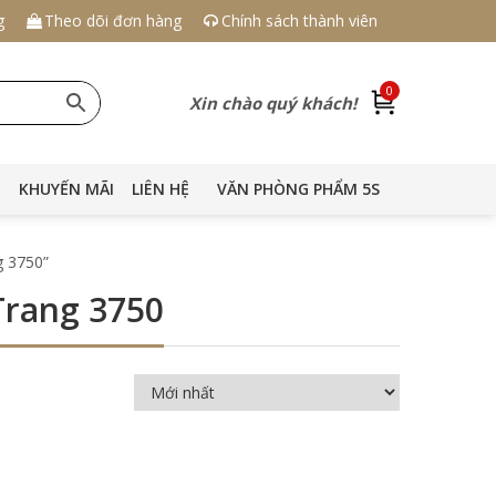
g
Theo dõi đơn hàng
Chính sách thành viên
0
Xin chào quý khách!
KHUYẾN MÃI
LIÊN HỆ
VĂN PHÒNG PHẨM 5S
g 3750”
Trang 3750