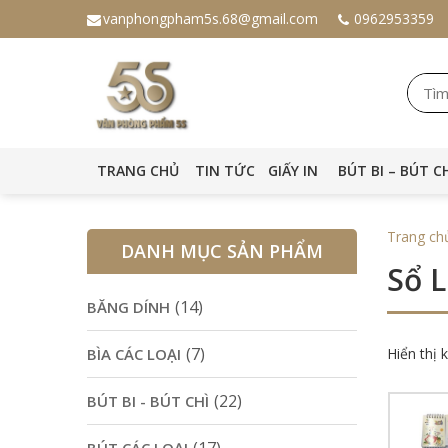
vanphongpham5s.68@gmail.com
0962953359
TRANG CHỦ
TIN TỨC
GIẤY IN
BÚT BI – BÚT C
Trang ch
DANH MỤC SẢN PHẨM
Sổ L
(14)
BĂNG DÍNH
(7)
BÌA CÁC LOẠI
Hiển thị 
(22)
BÚT BI - BÚT CHÌ