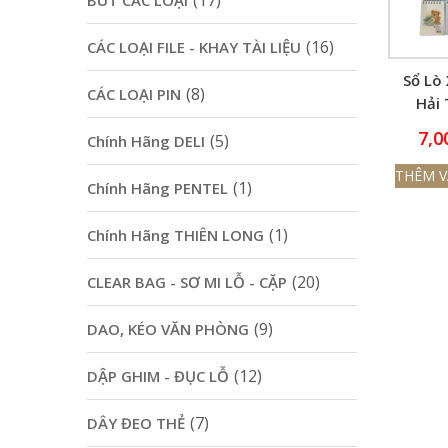
(17)
BÚT CÁC LOẠI
(16)
CÁC LOẠI FILE - KHAY TÀI LIỆU
Sổ Lò
(8)
CÁC LOẠI PIN
Hải 
Busine
7,0
(5)
Chính Hãng DELI
Trang
(70x1
THÊM V
(1)
Chính Hãng PENTEL
(1)
Chính Hãng THIÊN LONG
(20)
CLEAR BAG - SƠ MI LỖ - CẶP
(9)
DAO, KÉO VĂN PHÒNG
(12)
DẬP GHIM - ĐỤC LỖ
(7)
DÂY ĐEO THẺ