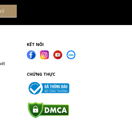
KẾT NỐI
iết
CHỨNG THỰC
a