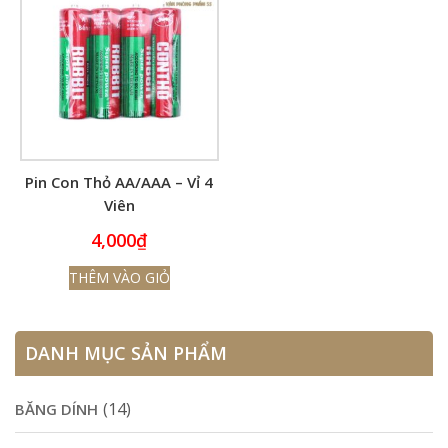
Pin Con Thỏ AA/AAA – Vỉ 4
Viên
4,000
₫
THÊM VÀO GIỎ
DANH MỤC SẢN PHẨM
(14)
BĂNG DÍNH