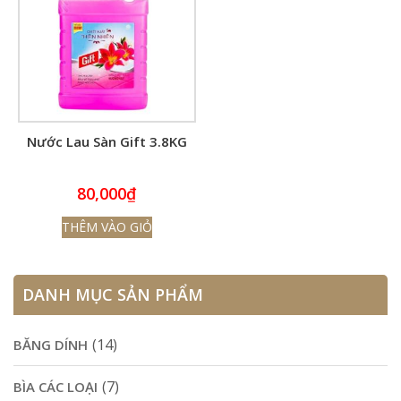
Nước Lau Sàn Gift 3.8KG
80,000
₫
THÊM VÀO GIỎ
DANH MỤC SẢN PHẨM
(14)
BĂNG DÍNH
(7)
BÌA CÁC LOẠI