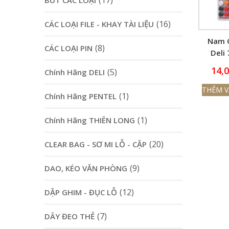
(17)
BÚT CÁC LOẠI
(16)
CÁC LOẠI FILE - KHAY TÀI LIỆU
Nam 
(8)
CÁC LOẠI PIN
Deli
Đường
14,
(5)
Chính Hãng DELI
15
THÊM V
(1)
Chính Hãng PENTEL
(1)
Chính Hãng THIÊN LONG
(20)
CLEAR BAG - SƠ MI LỖ - CẶP
(9)
DAO, KÉO VĂN PHÒNG
(12)
DẬP GHIM - ĐỤC LỖ
(7)
DÂY ĐEO THẺ