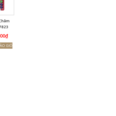
Châm
 7823
 Kính
000
₫
mm
ÀO GIỎ