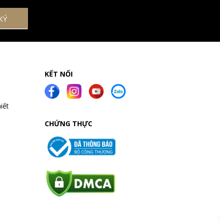
KẾT NỐI
iết
CHỨNG THỰC
a