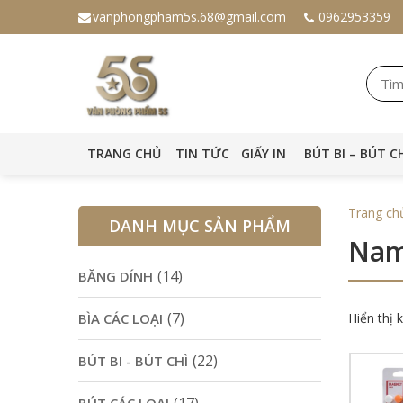
vanphongpham5s.68@gmail.com
0962953359
TRANG CHỦ
TIN TỨC
GIẤY IN
BÚT BI – BÚT C
Trang ch
DANH MỤC SẢN PHẨM
Nam
(14)
BĂNG DÍNH
(7)
BÌA CÁC LOẠI
Hiển thị 
(22)
BÚT BI - BÚT CHÌ