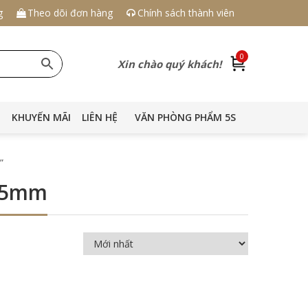
g
Theo dõi đơn hàng
Chính sách thành viên
0
Xin chào quý khách!
KHUYẾN MÃI
LIÊN HỆ
VĂN PHÒNG PHẨM 5S
”
 15mm