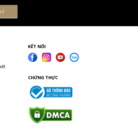
KẾT NỐI
iết
CHỨNG THỰC
a