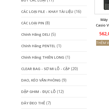
(17)
BÚT CÁC LOẠI
(16)
CÁC LOẠI FILE - KHAY TÀI LIỆU
Máy 
(8)
CÁC LOẠI PIN
Casio 
FX – 
562,
(5)
Chính Hãng DELI
PL
THÊM V
(1)
Chính Hãng PENTEL
(1)
Chính Hãng THIÊN LONG
(20)
CLEAR BAG - SƠ MI LỖ - CẶP
(9)
DAO, KÉO VĂN PHÒNG
(12)
DẬP GHIM - ĐỤC LỖ
(7)
DÂY ĐEO THẺ