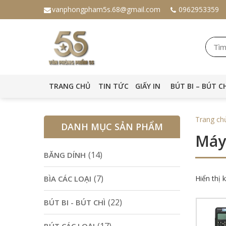
vanphongpham5s.68@gmail.com
0962953359
TRANG CHỦ
TIN TỨC
GIẤY IN
BÚT BI – BÚT C
Trang ch
DANH MỤC SẢN PHẨM
Máy
(14)
BĂNG DÍNH
(7)
BÌA CÁC LOẠI
Hiển thị 
(22)
BÚT BI - BÚT CHÌ