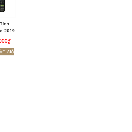
Tính
Ver2019
570 VN
000
₫
US
ÀO GIỎ