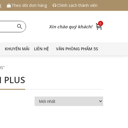
g
Theo dõi đơn hàng
Chính sách thành viên
0
Xin chào quý khách!
KHUYẾN MÃI
LIÊN HỆ
VĂN PHÒNG PHẨM 5S
US”
N PLUS