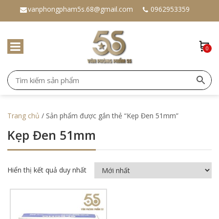
vanphongpham5s.68@gmail.com
0962953359
0
Trang chủ
/ Sản phẩm được gắn thẻ “Kẹp Đen 51mm”
Kẹp Đen 51mm
Hiển thị kết quả duy nhất