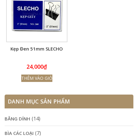
Kẹp Đen 51mm SLECHO
24,000
₫
THÊM VÀO GIỎ
DANH MỤC SẢN PHẨM
(14)
BĂNG DÍNH
(7)
BÌA CÁC LOẠI