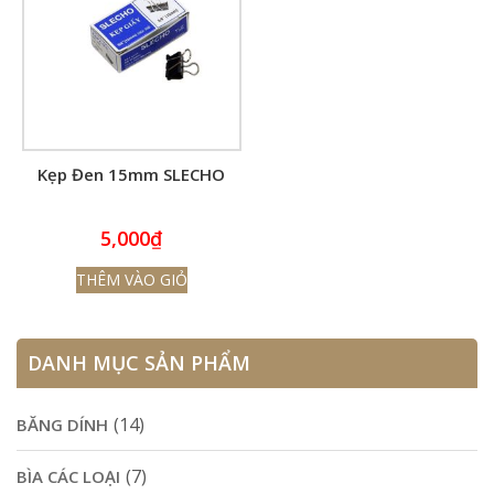
Kẹp Đen 15mm SLECHO
5,000
₫
THÊM VÀO GIỎ
DANH MỤC SẢN PHẨM
(14)
BĂNG DÍNH
(7)
BÌA CÁC LOẠI