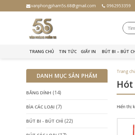
vanphongpham5s.68@gmail.com
0962953359
TRANG CHỦ
TIN TỨC
GIẤY IN
BÚT BI – BÚT C
Trang ch
DANH MỤC SẢN PHẨM
Hót
(14)
BĂNG DÍNH
(7)
BÌA CÁC LOẠI
Hiển thị 
(22)
BÚT BI - BÚT CHÌ