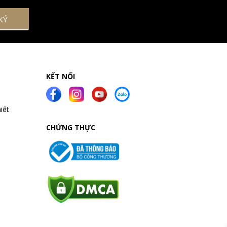
KẾT NỐI
iết
CHỨNG THỰC
a