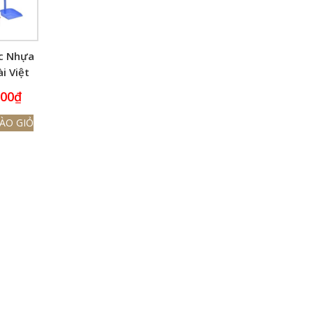
c Nhựa
i Việt
ật
000
₫
ÀO GIỎ