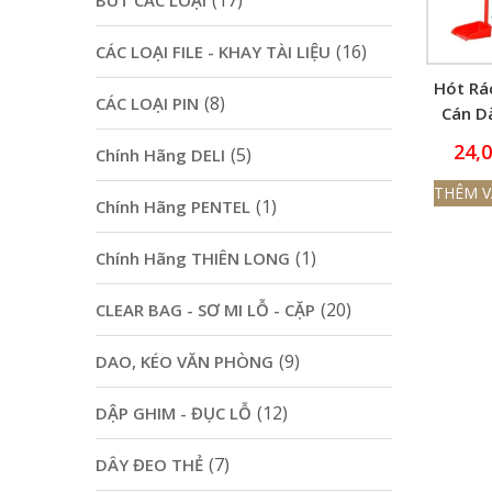
(17)
BÚT CÁC LOẠI
(16)
CÁC LOẠI FILE - KHAY TÀI LIỆU
Hót Rá
(8)
CÁC LOẠI PIN
Cán Dà
Nh
24,
(5)
Chính Hãng DELI
THÊM V
(1)
Chính Hãng PENTEL
(1)
Chính Hãng THIÊN LONG
(20)
CLEAR BAG - SƠ MI LỖ - CẶP
(9)
DAO, KÉO VĂN PHÒNG
(12)
DẬP GHIM - ĐỤC LỖ
(7)
DÂY ĐEO THẺ