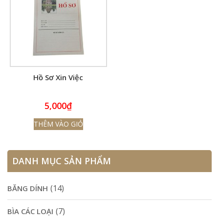
Hồ Sơ Xin Việc
5,000
₫
THÊM VÀO GIỎ
DANH MỤC SẢN PHẨM
(14)
BĂNG DÍNH
(7)
BÌA CÁC LOẠI