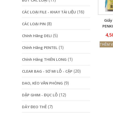
(17)
BÚT CÁC LOẠI
(16)
CÁC LOẠI FILE - KHAY TÀI LIỆU
Giấy
(8)
CÁC LOẠI PIN
PENK
(7.6 X
4,5
(5)
Chính Hãng DELI
THÊM V
(1)
Chính Hãng PENTEL
(1)
Chính Hãng THIÊN LONG
(20)
CLEAR BAG - SƠ MI LỖ - CẶP
(9)
DAO, KÉO VĂN PHÒNG
(12)
DẬP GHIM - ĐỤC LỖ
(7)
DÂY ĐEO THẺ