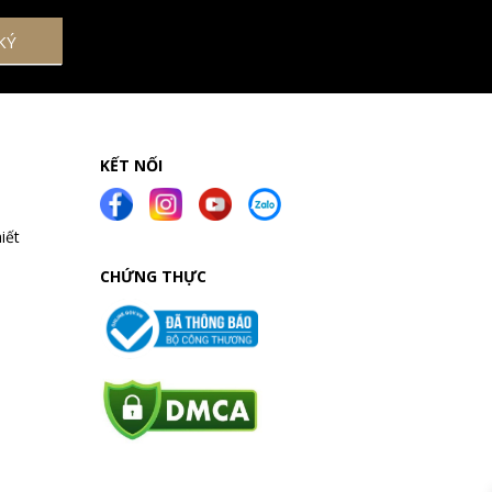
KẾT NỐI
iết
CHỨNG THỰC
a