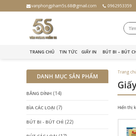
vanphongpham5s.68@gmail.com
0962953359
TRANG CHỦ
TIN TỨC
GIẤY IN
BÚT BI – BÚT C
Trang ch
DANH MỤC SẢN PHẨM
Giấ
(14)
BĂNG DÍNH
(7)
BÌA CÁC LOẠI
Hiển thị 
(22)
BÚT BI - BÚT CHÌ