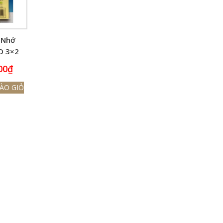
 Nhớ
O 3×2
 5.1cm)
00
₫
ÀO GIỎ