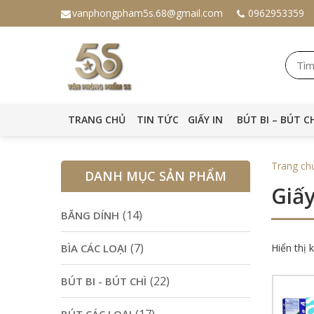
vanphongpham5s.68@gmail.com
0962953359
TRANG CHỦ
TIN TỨC
GIẤY IN
BÚT BI – BÚT C
Trang ch
DANH MỤC SẢN PHẨM
Giấy
(14)
BĂNG DÍNH
(7)
BÌA CÁC LOẠI
Hiển thị 
(22)
BÚT BI - BÚT CHÌ