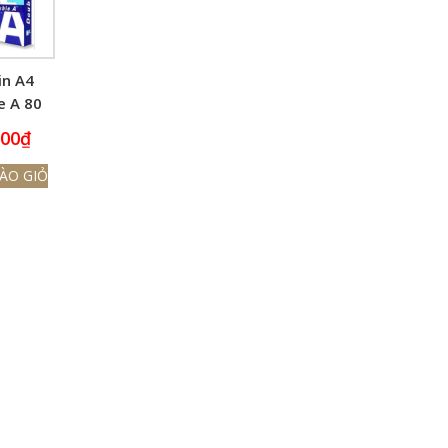
in A4
e A 80
000
₫
ÀO GIỎ