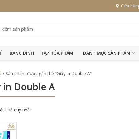
Cửa hàn
HÌ
BĂNG DÍNH
TẠP HÓA PHẨM
DANH MỤC SẢN PHẨM
ủ
/ Sản phẩm được gắn thẻ “Giấy in Double A”
 in Double A
kết quả duy nhất