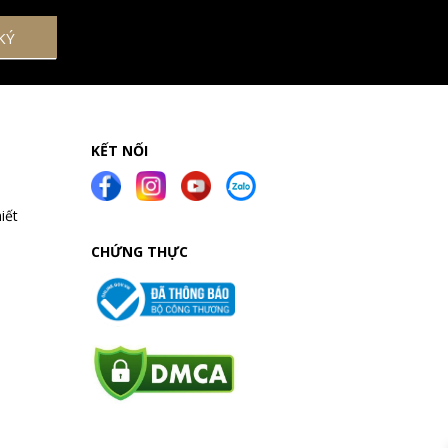
KẾT NỐI
iết
CHỨNG THỰC
a