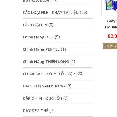
(17)
BÚT CÁC LOẠI
(16)
CÁC LOẠI FILE - KHAY TÀI LIỆU
Giấy 
(8)
CÁC LOẠI PIN
Doubl
82,
(5)
Chính Hãng DELI
THÊM V
(1)
Chính Hãng PENTEL
(1)
Chính Hãng THIÊN LONG
(20)
CLEAR BAG - SƠ MI LỖ - CẶP
(9)
DAO, KÉO VĂN PHÒNG
(12)
DẬP GHIM - ĐỤC LỖ
(7)
DÂY ĐEO THẺ