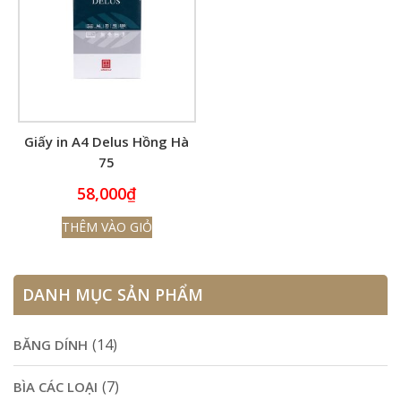
Giấy in A4 Delus Hồng Hà
75
58,000
₫
THÊM VÀO GIỎ
DANH MỤC SẢN PHẨM
(14)
BĂNG DÍNH
(7)
BÌA CÁC LOẠI