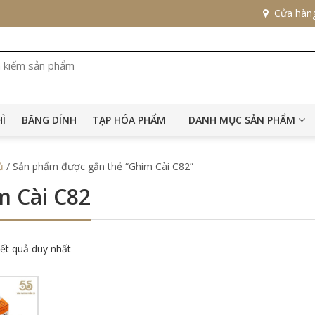
Cửa hàn
HÌ
BĂNG DÍNH
TẠP HÓA PHẨM
DANH MỤC SẢN PHẨM
ủ
/ Sản phẩm được gắn thẻ “Ghim Cài C82”
m Cài C82
kết quả duy nhất