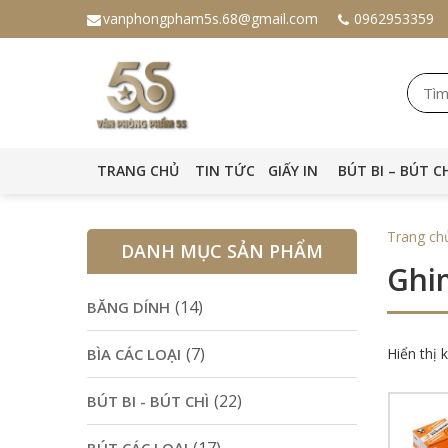
vanphongpham5s.68@gmail.com
0962953359
TRANG CHỦ
TIN TỨC
GIẤY IN
BÚT BI – BÚT C
Trang ch
DANH MỤC SẢN PHẨM
Ghi
(14)
BĂNG DÍNH
(7)
BÌA CÁC LOẠI
Hiển thị 
(22)
BÚT BI - BÚT CHÌ