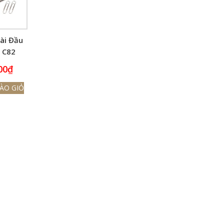
ài Đầu
 C82
00
₫
ÀO GIỎ