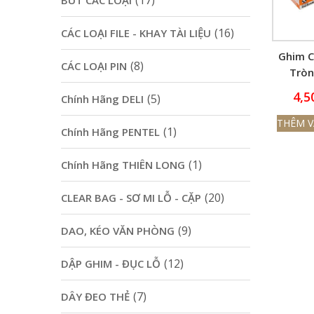
(17)
BÚT CÁC LOẠI
(16)
CÁC LOẠI FILE - KHAY TÀI LIỆU
Ghim C
(8)
CÁC LOẠI PIN
Tròn
4,5
(5)
Chính Hãng DELI
THÊM V
(1)
Chính Hãng PENTEL
(1)
Chính Hãng THIÊN LONG
(20)
CLEAR BAG - SƠ MI LỖ - CẶP
(9)
DAO, KÉO VĂN PHÒNG
(12)
DẬP GHIM - ĐỤC LỖ
(7)
DÂY ĐEO THẺ