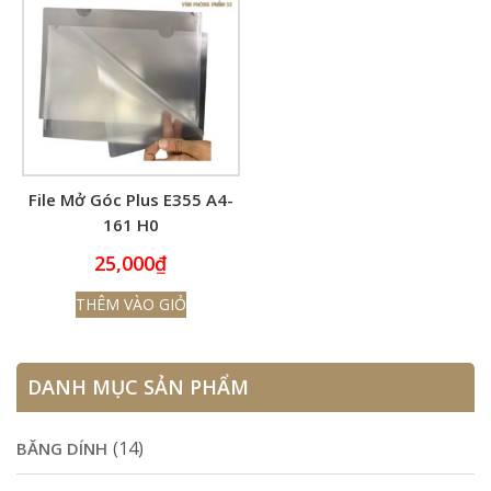
File Mở Góc Plus E355 A4-
161 H0
25,000
₫
THÊM VÀO GIỎ
DANH MỤC SẢN PHẨM
(14)
BĂNG DÍNH