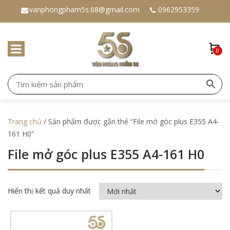
vanphongpham5s.68@gmail.com
0962953359
0
Trang chủ
/ Sản phẩm được gắn thẻ “File mở góc plus E355 A4-
161 H0”
File mở góc plus E355 A4-161 H0
Hiển thị kết quả duy nhất