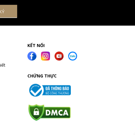
KẾT NỐI
iết
CHỨNG THỰC
a