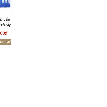
ộp gấp
Trà My
000
₫
ÀO GIỎ