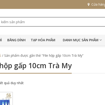
Cửa hàn
HÌ
BĂNG DÍNH
TẠP HÓA PHẨM
DANH MỤC SẢN PHẨM
ủ
/ Sản phẩm được gắn thẻ “File hộp gấp 10cm Trà My”
e hộp gấp 10cm Trà My
kết quả duy nhất