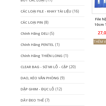
(17)
BÚT CÁC LOẠI
(16)
CÁC LOẠI FILE - KHAY TÀI LIỆU
File h
(8)
CÁC LOẠI PIN
10cm 
27,
(5)
Chính Hãng DELI
THÊM V
(1)
Chính Hãng PENTEL
(1)
Chính Hãng THIÊN LONG
(20)
CLEAR BAG - SƠ MI LỖ - CẶP
(9)
DAO, KÉO VĂN PHÒNG
(12)
DẬP GHIM - ĐỤC LỖ
(7)
DÂY ĐEO THẺ