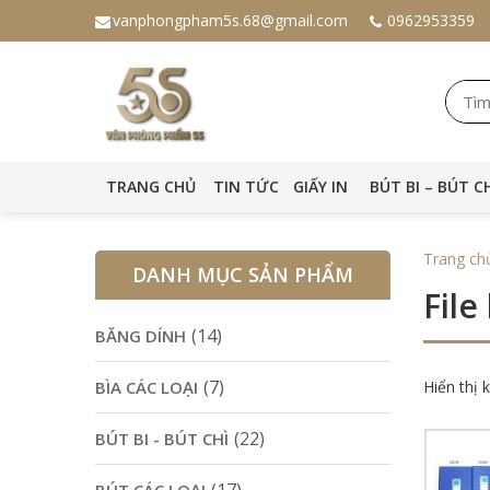
vanphongpham5s.68@gmail.com
0962953359
TRANG CHỦ
TIN TỨC
GIẤY IN
BÚT BI – BÚT C
Trang ch
DANH MỤC SẢN PHẨM
Fil
(14)
BĂNG DÍNH
(7)
BÌA CÁC LOẠI
Hiển thị 
(22)
BÚT BI - BÚT CHÌ