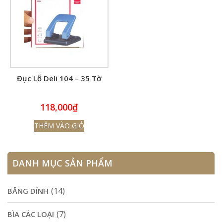
Đục Lỗ Deli 104 – 35 Tờ
118,000
₫
THÊM VÀO GIỎ
DANH MỤC SẢN PHẨM
(14)
BĂNG DÍNH
(7)
BÌA CÁC LOẠI