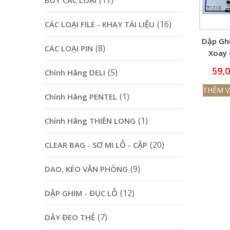
(17)
BÚT CÁC LOẠI
(16)
CÁC LOẠI FILE - KHAY TÀI LIỆU
Dập Gh
(8)
CÁC LOẠI PIN
Xoay 
Deli 04
59,
(5)
Chính Hãng DELI
T
THÊM V
(1)
Chính Hãng PENTEL
(1)
Chính Hãng THIÊN LONG
(20)
CLEAR BAG - SƠ MI LỖ - CẶP
(9)
DAO, KÉO VĂN PHÒNG
(12)
DẬP GHIM - ĐỤC LỖ
(7)
DÂY ĐEO THẺ