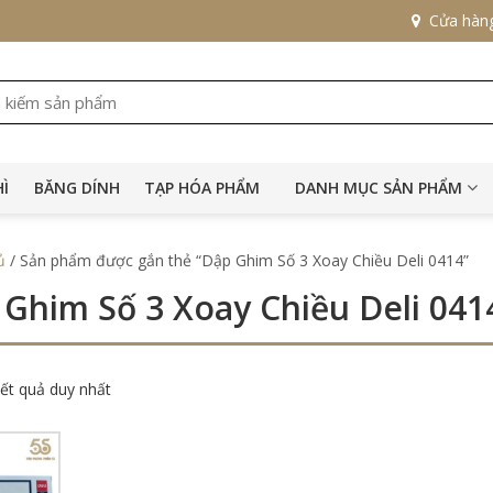
Cửa hàn
HÌ
BĂNG DÍNH
TẠP HÓA PHẨM
DANH MỤC SẢN PHẨM
ủ
/ Sản phẩm được gắn thẻ “Dập Ghim Số 3 Xoay Chiều Deli 0414”
 Ghim Số 3 Xoay Chiều Deli 041
kết quả duy nhất