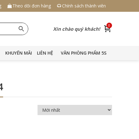
g
Theo dõi đơn hàng
Chính sách thành viên
0
Xin chào quý khách!
KHUYẾN MÃI
LIÊN HỆ
VĂN PHÒNG PHẨM 5S
4