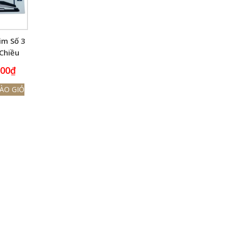
im Số 3
Chiều
14 – 25
000
₫
ờ
ÀO GIỎ