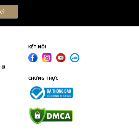
KẾT NỐI
iết
CHỨNG THỰC
a