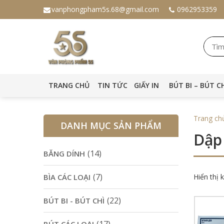
vanphongpham5s.68@gmail.com
0962953359
TRANG CHỦ
TIN TỨC
GIẤY IN
BÚT BI – BÚT C
Trang ch
DANH MỤC SẢN PHẨM
Dập
(14)
BĂNG DÍNH
(7)
BÌA CÁC LOẠI
Hiển thị 
(22)
BÚT BI - BÚT CHÌ