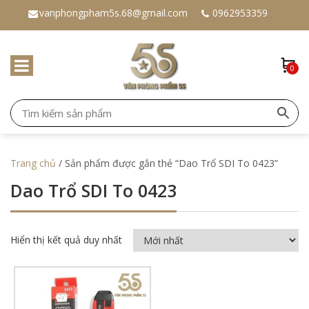
vanphongpham5s.68@gmail.com
0962953359
0
Trang chủ
/ Sản phẩm được gắn thẻ “Dao Trổ SDI To 0423”
Dao Trổ SDI To 0423
Hiển thị kết quả duy nhất