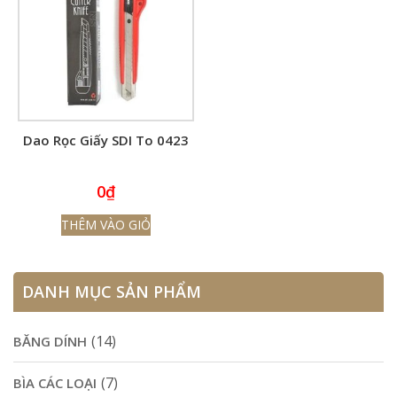
Dao Rọc Giấy SDI To 0423
0
₫
THÊM VÀO GIỎ
DANH MỤC SẢN PHẨM
(14)
BĂNG DÍNH
(7)
BÌA CÁC LOẠI