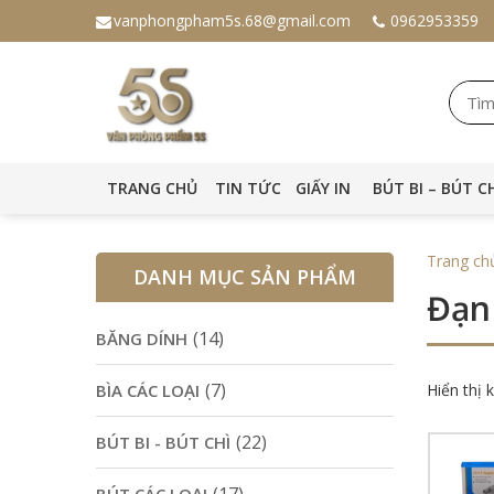
vanphongpham5s.68@gmail.com
0962953359
TRANG CHỦ
TIN TỨC
GIẤY IN
BÚT BI – BÚT C
Trang ch
DANH MỤC SẢN PHẨM
Đạn
(14)
BĂNG DÍNH
(7)
BÌA CÁC LOẠI
Hiển thị 
(22)
BÚT BI - BÚT CHÌ