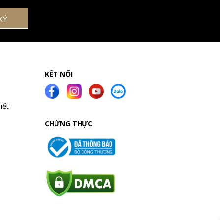
KẾT NỐI
iết
CHỨNG THỰC
a