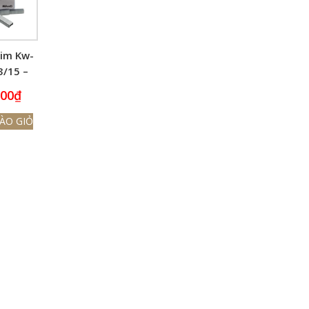
im Kw-
3/15 –
 Tờ
000
₫
ÀO GIỎ