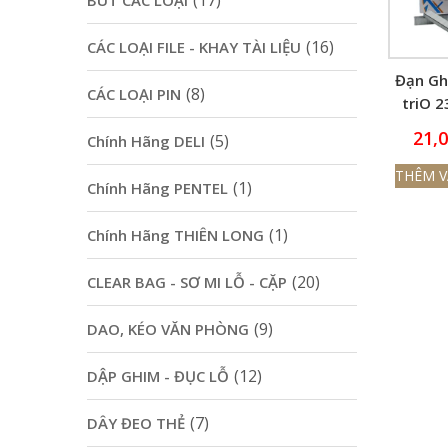
(17)
BÚT CÁC LOẠI
(16)
CÁC LOẠI FILE - KHAY TÀI LIỆU
Đạn Gh
(8)
CÁC LOẠI PIN
triO 2
120
21,
(5)
Chính Hãng DELI
THÊM V
(1)
Chính Hãng PENTEL
(1)
Chính Hãng THIÊN LONG
(20)
CLEAR BAG - SƠ MI LỖ - CẶP
(9)
DAO, KÉO VĂN PHÒNG
(12)
DẬP GHIM - ĐỤC LỖ
(7)
DÂY ĐEO THẺ