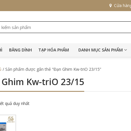
Cửa hàn
HÌ
BĂNG DÍNH
TẠP HÓA PHẨM
DANH MỤC SẢN PHẨM
ủ
/ Sản phẩm được gắn thẻ “Đạn Ghim Kw-triO 23/15”
 Ghim Kw-triO 23/15
kết quả duy nhất