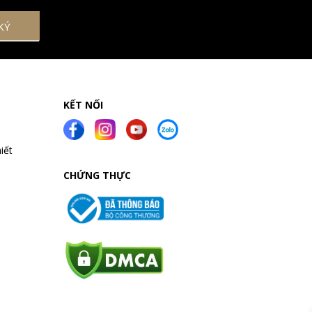
KẾT NỐI
iết
CHỨNG THỰC
a