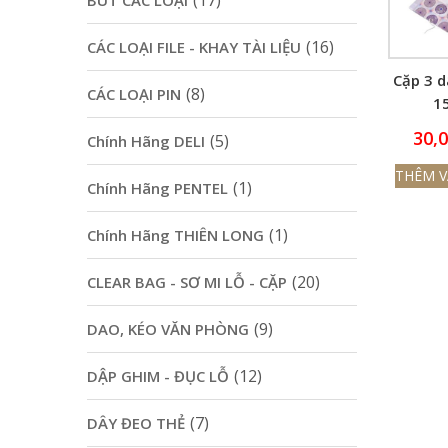
(17)
BÚT CÁC LOẠI
(16)
CÁC LOẠI FILE - KHAY TÀI LIỆU
Cặp 3 d
(8)
CÁC LOẠI PIN
1
30,
(5)
Chính Hãng DELI
THÊM V
(1)
Chính Hãng PENTEL
(1)
Chính Hãng THIÊN LONG
(20)
CLEAR BAG - SƠ MI LỖ - CẶP
(9)
DAO, KÉO VĂN PHÒNG
(12)
DẬP GHIM - ĐỤC LỖ
(7)
DÂY ĐEO THẺ