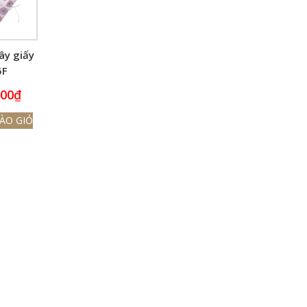
ây giấy
5F
000
₫
ÀO GIỎ