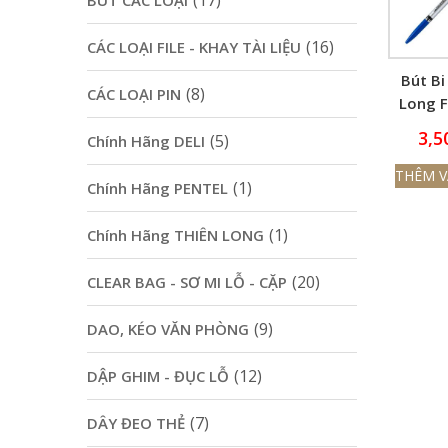
(17)
BÚT CÁC LOẠI
(16)
CÁC LOẠI FILE - KHAY TÀI LIỆU
Bút Bi
(8)
CÁC LOẠI PIN
Long 
3,5
(5)
Chính Hãng DELI
THÊM V
(1)
Chính Hãng PENTEL
(1)
Chính Hãng THIÊN LONG
(20)
CLEAR BAG - SƠ MI LỖ - CẶP
(9)
DAO, KÉO VĂN PHÒNG
(12)
DẬP GHIM - ĐỤC LỖ
(7)
DÂY ĐEO THẺ