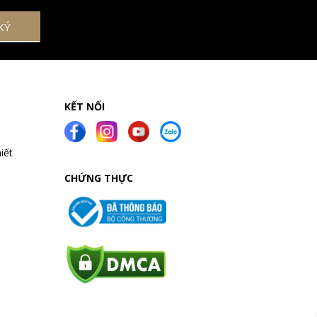
KẾT NỐI
iết
CHỨNG THỰC
a