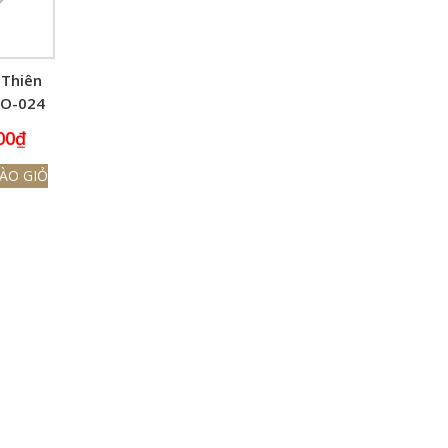
 Thiên
FO-024
00
₫
ÀO GIỎ