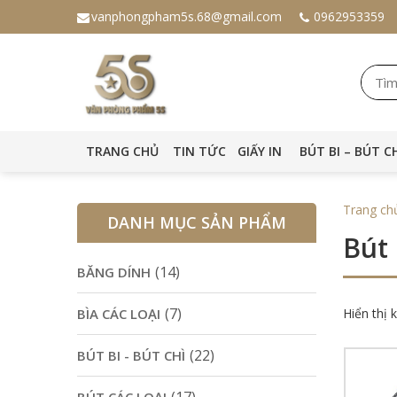
vanphongpham5s.68@gmail.com
0962953359
TRANG CHỦ
TIN TỨC
GIẤY IN
BÚT BI – BÚT C
Trang ch
DANH MỤC SẢN PHẨM
Bút 
(14)
BĂNG DÍNH
(7)
BÌA CÁC LOẠI
Hiển thị 
(22)
BÚT BI - BÚT CHÌ