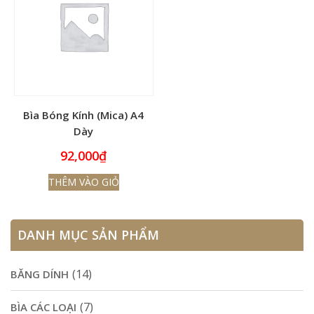
Bìa Bóng Kính (Mica) A4
Dày
92,000
₫
THÊM VÀO GIỎ
DANH MỤC SẢN PHẨM
(14)
BĂNG DÍNH
(7)
BÌA CÁC LOẠI